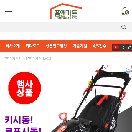
0
회사소개
카다로그
상품입고일정
기술지원
A/S접수
잔디깍기
자주식 잔디깍기
HG-021