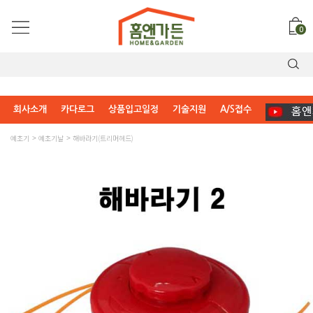
0
회사소개
카다로그
상품입고일정
기술지원
A/S접수
예초기
예초기날
해바라기(트리머헤드)