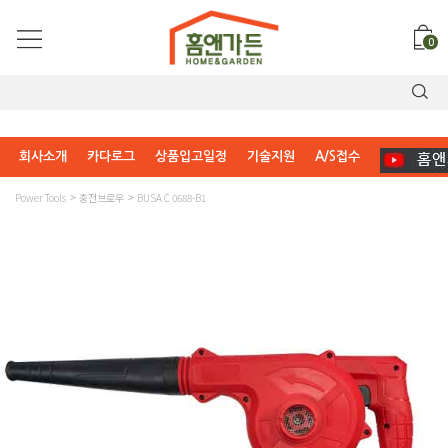
0
회사소개
카다로그
상품입고일정
기술지원
A/S접수
Power Tools
충전브로우
BUSA C 0688-B1