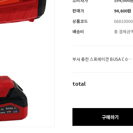
소비자가
154,000
판매가
94,600
원
상품코드
06810000
배송비
총 결제금액
부사 충전 스프레이건 BUSA C 0688-SG
total
구매하기