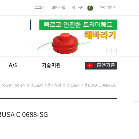
로그인
회원가입
장바구니
0
마이페이지
A/S
기술지원
>
Power Tools
>
충전스프레이건
> 부사 충전 스프레이건 BUSA C 0688-SG
SA C 0688-SG