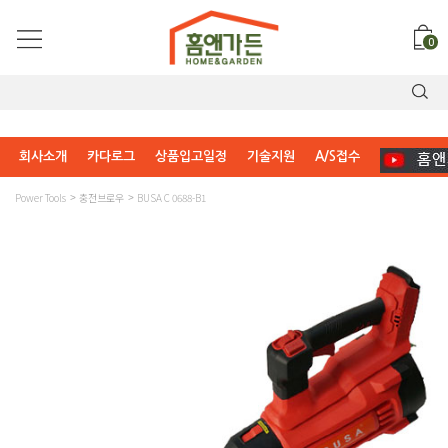
0
회사소개
카다로그
상품입고일정
기술지원
A/S접수
Power Tools
충전브로우
BUSA C 0688-B1