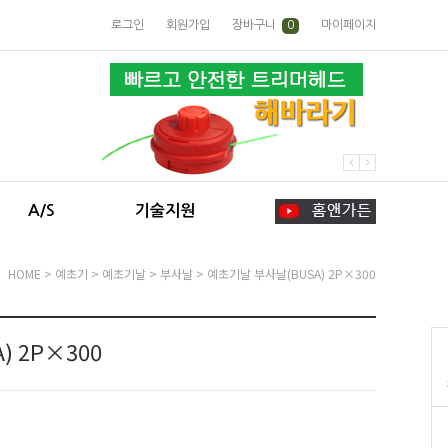
로그인
회원가입
장바구니
0
마이페이지
A/S
기술지원
HOME
>
예초기
>
예초기날
>
부사날
> 예초기날 부사날(BUSA) 2P×300
 2P×300