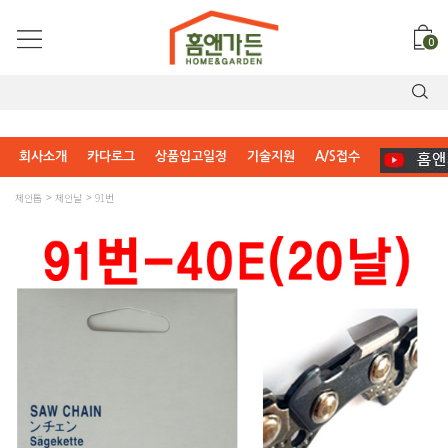
0
회사소개
카다로그
상품입고일정
기술지원
A/S접수
체인톱
체인날
91번