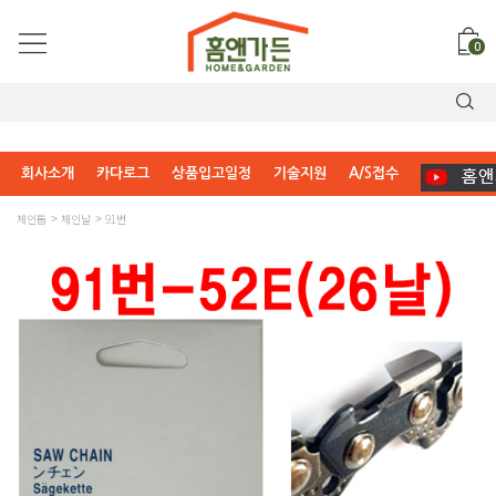
0
회사소개
카다로그
상품입고일정
기술지원
A/S접수
체인톱
체인날
91번