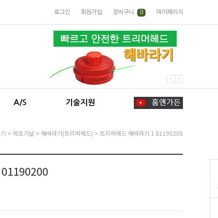
로그인
회원가입
장바구니
0
마이페이지
A/S
기술지원
초기
>
예초기날
>
해바라기(트리머헤드)
> 트리머헤드 해바라기 1 01190200
1190200