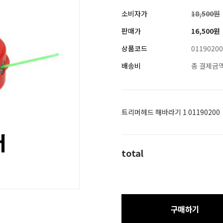
소비자가
18,500원
판매가
16,500
원
상품코드
01190200
배송비
총 결제금액
트리머헤드 해바라기 1 01190200
total
구매하기