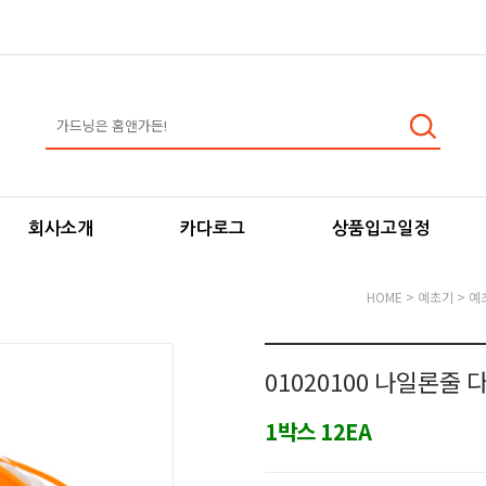
회사소개
카다로그
상품입고일정
HOME
>
예초기
>
예
01020100 나일론줄 다
1박스 12EA