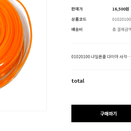
판매가
16,500
원
상품코드
01020100
배송비
총 결제금액
01020100 나일론줄 다이아 사각 1/2LB (36M) 2.4mm
total
구매하기