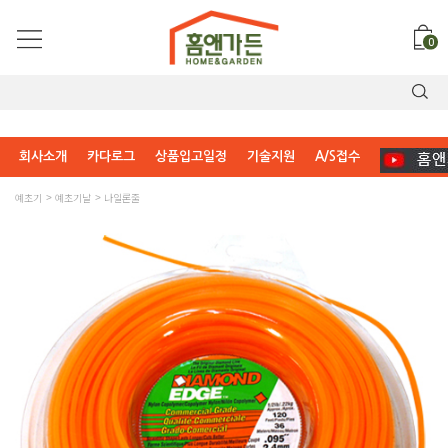
0
회사소개
카다로그
상품입고일정
기술지원
A/S접수
예초기
예초기날
나일론줄