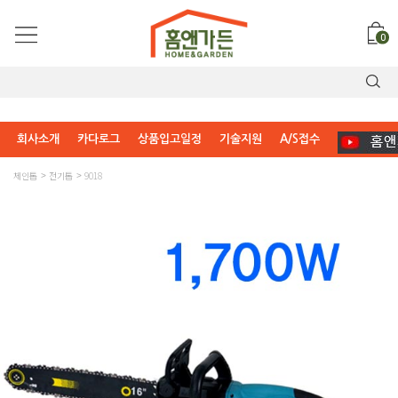
0
회사소개
카다로그
상품입고일정
기술지원
A/S접수
체인톱
전기톱
9018