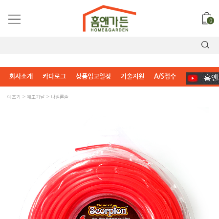
0
회사소개
카다로그
상품입고일정
기술지원
A/S접수
예초기
예초기날
나일론줄