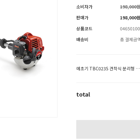
소비자가
198,000
판매가
198,000
상품코드
04650100
배송비
총 결제금액
예초기 TBC023S 견착식 분리형 경량예초기
total