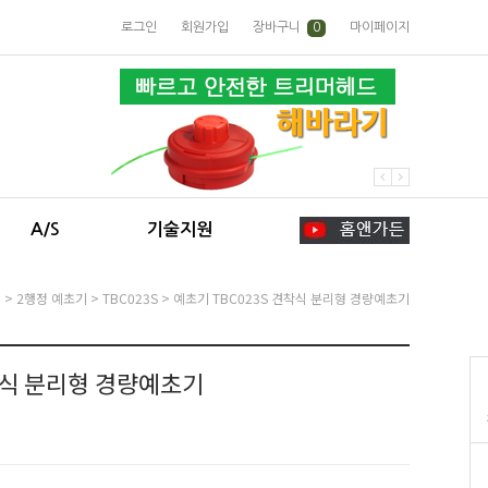
로그인
회원가입
장바구니
0
마이페이지
A/S
기술지원
기
>
2행정 예초기
>
TBC023S
> 예초기 TBC023S 견착식 분리형 경량예초기
착식 분리형 경량예초기