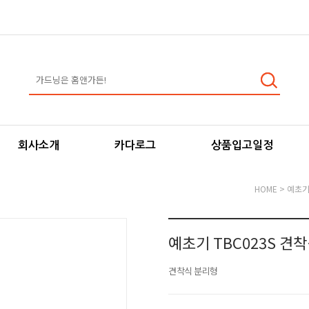
회사소개
카다로그
상품입고일정
HOME
>
예초
예초기 TBC023S 견
견착식 분리형