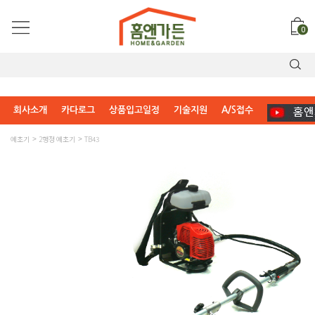
0
회사소개
카다로그
상품입고일정
기술지원
A/S접수
예초기
2행정 예초기
TB43