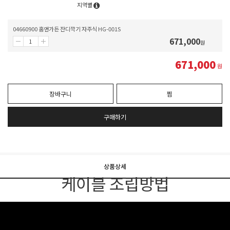
지역별
04660900 홈앤가든 잔디깍기 자주식 HG-001S
671,000
원
671,000
원
장바구니
찜
구매하기
상품상세
케이블 조립방
법