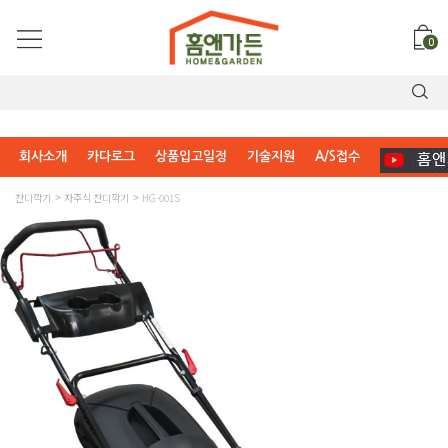
0
회사소개
카다로그
상품입고일정
기술지원
A/S접수
잔디깍기
자주식 잔디깍기
HG-001S