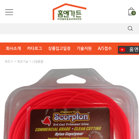
0
회사소개
카다로그
상품입고일정
기술지원
A/S접수
예초기
예초기날
나일론줄