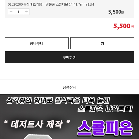
01020200 충전예초기용 나일론줄 스콜피온 삼각 1.7mm 15M
5,500
원
5,500
원
장바구니
찜
구매하기
상품상세