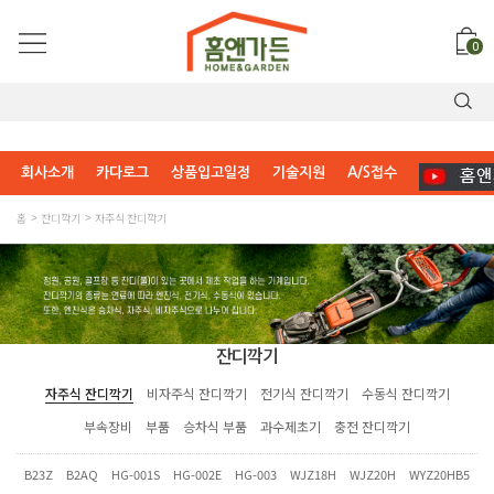
0
회사소개
카다로그
상품입고일정
기술지원
A/S접수
홈
잔디깍기
자주식 잔디깍기
잔디깍기
자주식 잔디깍기
비자주식 잔디깍기
전기식 잔디깍기
수동식 잔디깍기
부속장비
부품
승차식 부품
과수제초기
충전 잔디깍기
B23Z
B2AQ
HG-001S
HG-002E
HG-003
WJZ18H
WJZ20H
WYZ20HB5