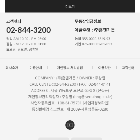
더보기
고객센터
무통장입금정보
02-844-3200
예금주명 : ㈜홈앤가든
평일 AM 10:00 - PM 05:00
농협 355-0000-6849-93
점심 PM 12:00 - PM 01:00
기업 076-080602-01-013
토요일, 일요일, 공휴일
회사소개
이용안내
개인정보 처리방침
이용약관
고객센터
COMPANY : (주)홈앤가든 / OWNER : 주상열
CALL CENTER:02-844-3200 / FAX : 02-844-0141
ADDRESS : 서울 영등포구 도신로 65길 8 (신길동)
개인정보관리책임자 : 주상열 (hng@seoulhng.co.kr)
사업자등록번호 : 108-81-75731
[사업자정보확인]
통신판매업 신고번호 : 제 2009-서울영등포-0280