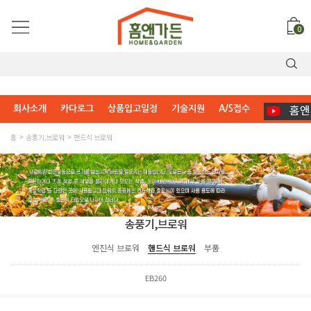
0
회사소개
카다로그
상품입고일정
기술지원
A/S접수
홈
송풍기,브로워
핸드식 브로워
송풍기,브로워
엔진식 브로워
핸드식 브로워
부품
EB260