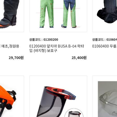
상품코드 : 01200200
상품코드 : 01060
대 예초,정원용
01200400 앞치마 BUSA B-04 락타
01060400 무릎
입 (바지형) 보호구
29,700
원
25,400
원