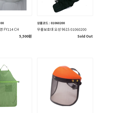
100
상품코드 : 01060200
경 FY114 CH
무릎보호대 오성 961S 01060200
5,500
원
Sold Out