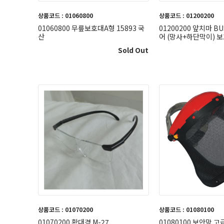
상품코드 : 01060800
상품코드 : 01200200
01060800 무릎보호대A형 15893 국
01200200 앞치마 BU
산
어 (망사+하단막이) 
Sold Out
상품코드 : 01070200
상품코드 : 01080100
01070200 확대경 M-27
01080100 보안망 고