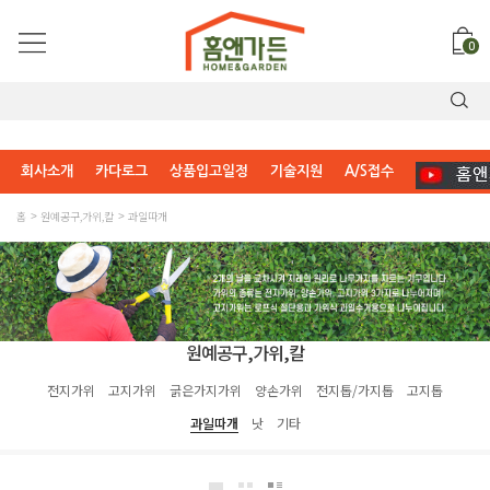
0
회사소개
카다로그
상품입고일정
기술지원
A/S접수
홈
원예공구,가위,칼
과일따개
원예공구,가위,칼
전지가위
고지가위
굵은가지가위
양손가위
전지톱/가지톱
고지톱
과일따개
낫
기타