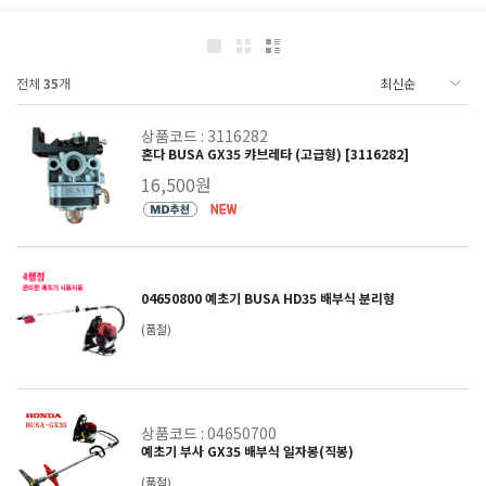
전체
35
개
상품코드 : 3116282
혼다 BUSA GX35 캬브레타 (고급형) [3116282]
16,500원
04650800 예초기 BUSA HD35 배부식 분리형
(품절)
상품코드 : 04650700
예초기 부사 GX35 배부식 일자봉(직봉)
(품절)