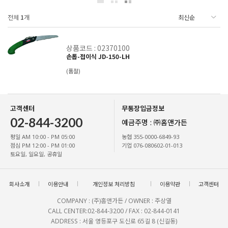
전체
1
개
상품코드 : 02370100
손톱-접이식 JD-150-LH
(품절)
고객센터
무통장입금정보
02-844-3200
예금주명 : ㈜홈앤가든
평일 AM 10:00 - PM 05:00
농협 355-0000-6849-93
점심 PM 12:00 - PM 01:00
기업 076-080602-01-013
토요일, 일요일, 공휴일
회사소개
이용안내
개인정보 처리방침
이용약관
고객센터
COMPANY : (주)홈앤가든 / OWNER : 주상열
CALL CENTER:02-844-3200 / FAX : 02-844-0141
ADDRESS : 서울 영등포구 도신로 65길 8 (신길동)