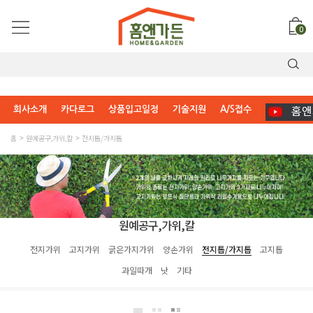
0
회사소개
카다로그
상품입고일정
기술지원
A/S접수
홈
원예공구,가위,칼
전지톱/가지톱
원예공구,가위,칼
전지가위
고지가위
굵은가지가위
양손가위
전지톱/가지톱
고지톱
과일따개
낫
기타