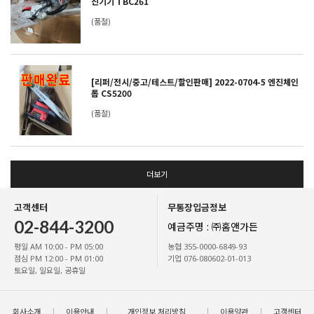
진기기 TBC261
(품절)
[리퍼/전시/중고/테스트/할인판매] 2022-0704-5 엔진체인
톱 CS5200
(품절)
더보기
고객센터
무통장입금정보
02-844-3200
예금주명 : ㈜홈앤가든
평일 AM 10:00 - PM 05:00
농협 355-0000-6849-93
점심 PM 12:00 - PM 01:00
기업 076-080602-01-013
토요일, 일요일, 공휴일
회사소개
이용안내
개인정보 처리방침
이용약관
고객센터