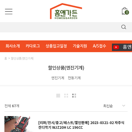
0
회사소개
카다로그
상품입고일정
기술지원
A/S접수
홈
할인상품(엔진기계)
할인상품(엔진기계)
엔진기계
전동기계
전체
67
개
[리퍼/전시/중고/테스트/할인판매] 2023-0321-02 자주식
잔디깍기 WJZ20H LC 196CC