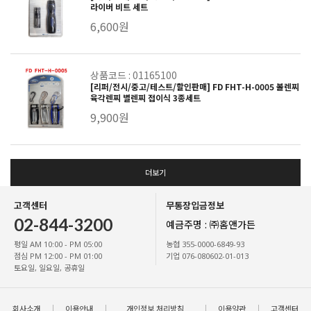
라이버 비트 세트
6,600원
상품코드 : 01165100
[리퍼/전시/중고/테스트/할인판매] FD FHT-H-0005 볼렌찌
육각렌찌 별렌찌 접이식 3종세트
9,900원
더보기
고객센터
무통장입금정보
02-844-3200
예금주명 : ㈜홈앤가든
평일 AM 10:00 - PM 05:00
농협 355-0000-6849-93
점심 PM 12:00 - PM 01:00
기업 076-080602-01-013
토요일, 일요일, 공휴일
회사소개
이용안내
개인정보 처리방침
이용약관
고객센터