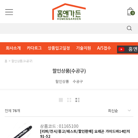
0
회사소개
카다로그
상품입고일정
기술지원
A/S접수
홈
할인상품(수공구)
할인상품(수공구)
할인상품
수공구
전체
76
개
상품코드 : 01165100
[리퍼/전시/중고/테스트/할인판매] 오레곤 가이드바14인치
91-52