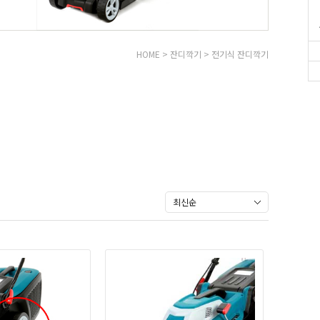
HOME
>
잔디깍기
>
전기식 잔디깍기