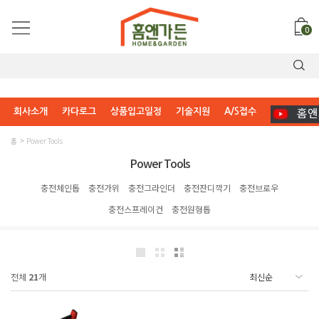
0
회사소개
카다로그
상품입고일정
기술지원
A/S접수
홈
Power Tools
Power Tools
충전체인톱
충전가위
충전그라인더
충전잔디깍기
충전브로우
충전스프레이건
충전원형톱
전체
21
개