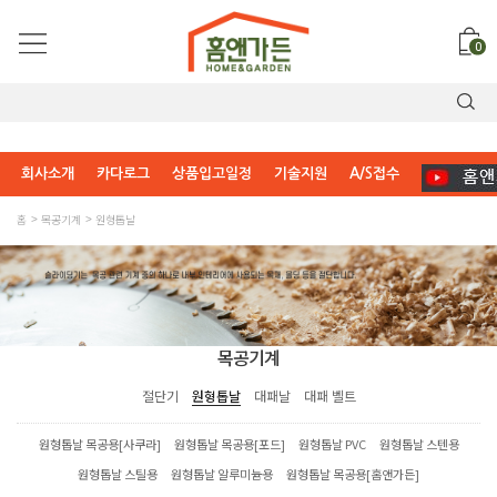
0
회사소개
카다로그
상품입고일정
기술지원
A/S접수
홈
목공기계
원형톱날
목공기계
절단기
원형톱날
대패날
대패 벨트
원형톱날 목공용[사쿠라]
원형톱날 목공용[포드]
원형톱날 PVC
원형톱날 스텐용
원형톱날 스틸용
원형톱날 알루미늄용
원형톱날 목공용[홈앤가든]